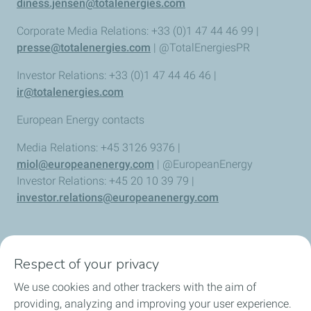
diness.jensen@totalenergies.com
Corporate Media Relations: +33 (0)1 47 44 46 99 |
presse@totalenergies.com
| @TotalEnergiesPR
Investor Relations: +33 (0)1 47 44 46 46 |
ir@totalenergies.com
European Energy contacts
Media Relations: +45 3126 9376 |
miol@europeanenergy.com
| @EuropeanEnergy
Investor Relations: +45 20 10 39 79 |
investor.relations@europeanenergy.com
Respect of your privacy
We use cookies and other trackers with the aim of
Who we are
providing, analyzing and improving your user experience.