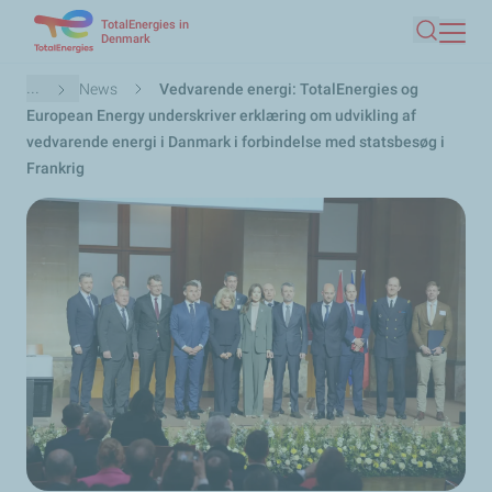
TotalEnergies in
Skip
Denmark
Search
to
main
Breadcrumb
...
News
Vedvarende energi: TotalEnergies og
content
European Energy underskriver erklæring om udvikling af
vedvarende energi i Danmark i forbindelse med statsbesøg i
Frankrig