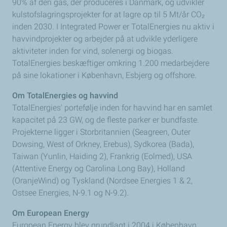
90% af den gas, der produceres i Danmark, og udvikler
kulstofslagringsprojekter for at lagre op til 5 Mt/år CO₂
inden 2030. I Integrated Power er TotalEnergies nu aktiv i
havvindprojekter og arbejder på at udvikle yderligere
aktiviteter inden for vind, solenergi og biogas.
TotalEnergies beskæftiger omkring 1.200 medarbejdere
på sine lokationer i København, Esbjerg og offshore.
Om TotalEnergies og havvind
TotalEnergies' portefølje inden for havvind har en samlet
kapacitet på 23 GW, og de fleste parker er bundfaste.
Projekterne ligger i Storbritannien (Seagreen, Outer
Dowsing, West of Orkney, Erebus), Sydkorea (Bada),
Taiwan (Yunlin, Haiding 2), Frankrig (Eolmed), USA
(Attentive Energy og Carolina Long Bay), Holland
(OranjeWind) og Tyskland (Nordsee Energies 1 & 2,
Ostsee Energies, N-9.1 og N-9.2).
Om European Energy
European Energy blev grundlagt i 2004 i København.