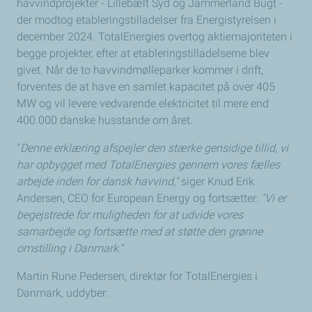
havvindprojekter - Lillebælt Syd og Jammerland Bugt -
der modtog etableringstilladelser fra Energistyrelsen i
december 2024. TotalEnergies overtog aktiemajoriteten i
begge projekter, efter at etableringstilladelserne blev
givet. Når de to havvindmølleparker kommer i drift,
forventes de at have en samlet kapacitet på over 405
MW og vil levere vedvarende elektricitet til mere end
400.000 danske husstande om året.
"
Denne erklæring afspejler den stærke gensidige tillid, vi
har opbygget med TotalEnergies gennem vores fælles
arbejde inden for dansk havvind,"
siger Knud Erik
Andersen, CEO for European Energy og fortsætter:
"Vi er
begejstrede for muligheden for at udvide vores
samarbejde og fortsætte med at støtte den grønne
omstilling i Danmark.
"
Martin Rune Pedersen, direktør for TotalEnergies i
Danmark, uddyber: