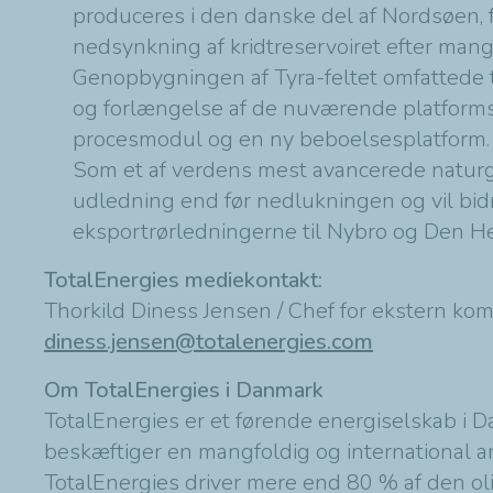
produceres i den danske del af Nordsøen, f
nedsynkning af kridtreservoiret efter mang
Genopbygningen af Tyra-feltet omfattede 
og forlængelse af de nuværende platformsb
procesmodul og en ny beboelsesplatform.
Som et af verdens mest avancerede naturga
udledning end før nedlukningen og vil bi
eksportrørledningerne til Nybro og Den He
TotalEnergies mediekontakt:
Thorkild Diness Jensen / Chef for ekstern ko
diness.jensen@totalenergies.com
Om TotalEnergies i Danmark
TotalEnergies er et førende energiselskab i D
beskæftiger en mangfoldig og international a
TotalEnergies driver mere end 80 % af den ol