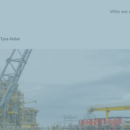
Skip
Who we 
to
main
content
 Tyra-feltet