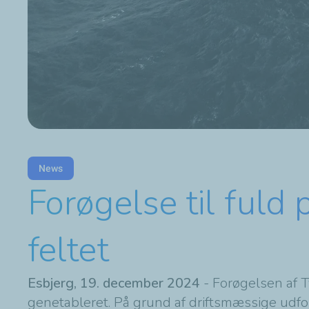
News
Forøgelse til fuld 
feltet
Esbjerg, 19. december 2024
- Forøgelsen af T
genetableret. På grund af driftsmæssige udfor