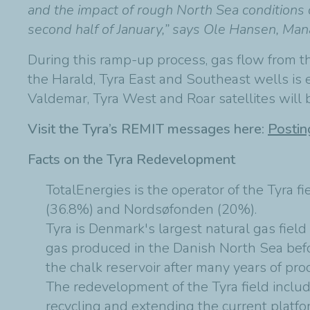
and the impact of rough North Sea conditions 
second half of January,” says Ole Hansen, Ma
During this ramp-up process, gas flow from th
the Harald, Tyra East and Southeast wells is
Valdemar, Tyra West and Roar satellites will
Visit the Tyra’s REMIT messages here:
Postin
Facts on the Tyra Redevelopment
TotalEnergies is the operator of the Tyra 
(36.8%) and Nordsøfonden (20%).
Tyra is Denmark's largest natural gas fiel
gas produced in the Danish North Sea befo
the chalk reservoir after many years of pro
The redevelopment of the Tyra field inclu
recycling and extending the current platfo