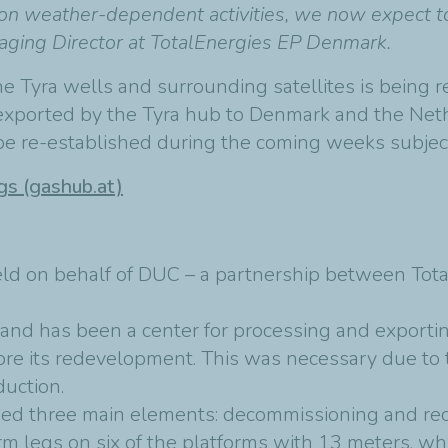
on weather-dependent activities, we now expect to
naging Director at TotalEnergies EP Denmark.
e Tyra wells and surrounding satellites is being r
 exported by the Tyra hub to Denmark and the Net
 be re-established during the coming weeks subject
gs (gashub.at)
field on behalf of DUC – a partnership between To
d and has been a center for processing and export
re its redevelopment. This was necessary due to t
duction.
ded three main elements: decommissioning and recy
rm legs on six of the platforms with 13 meters, wh