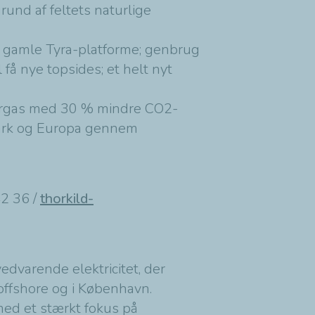
und af feltets naturlige
 gamle Tyra-platforme; genbrug
å nye topsides; et helt nyt
aturgas med 30 % mindre CO2-
mark og Europa gennem
42 36 /
thorkild-
edvarende elektricitet, der
offshore og i København.
med et stærkt fokus på