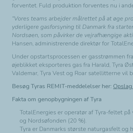
forventet. Fuld produktion forventes nu i and
“Vores teams arbejder målrettet på at øge prod
yderligere gasforsyning til Danmark fra starte
Nordsøen, som påvirker de vejrafhængige aktivit
Hansen, administrerende direktør for TotalE
Under opstartsprocessen er gasstrømmen fra T
øjeblikket eksporteres gas fra Harald, Tyra 
Valdemar, Tyra Vest og Roar satellitterne vil 
Besøg Tyras REMIT-meddelelser her:
Opsl
ag
Fakta om genopbygningen af Tyra
TotalEnergies er operatør af Tyra-feltet p
og Nordsøfonden (20 %).
Tyra er Danmarks største naturgasfelt og 