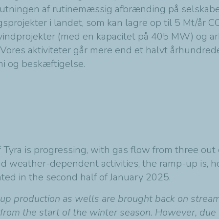
lutningen af rutinemæssig afbrænding på selskabet
gsprojekter i landet, som kan lagre op til 5 Mt/år 
vvindprojekter (med en kapacitet på 405 MW) og arb
. Vores aktiviteter går mere end et halvt århundrede
mi og beskæftigelse.
Tyra is progressing, with gas flow from three out of
d weather-dependent activities, the ramp-up is, ho
ated in the second half of January 2025.
 up production as wells are brought back on stream
from the start of the winter season. However, due 