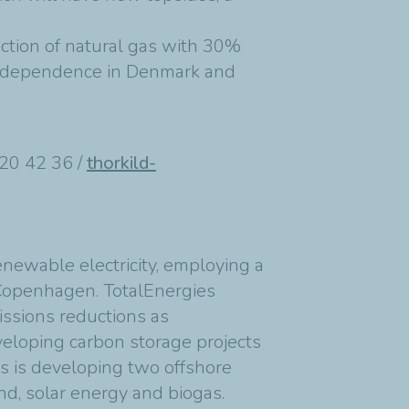
uction of natural gas with 30%
 independence in Denmark and
 20 42 36 /
thorkild-
enewable electricity, employing a
n Copenhagen. TotalEnergies
ssions reductions as
eveloping carbon storage projects
es is developing two offshore
nd, solar energy and biogas.