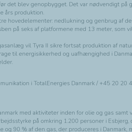
ør det blev genopbygget. Det var nødvendigt på gr
e års produktion.
tre hovedelementer: nedlukning og genbrug af de
en på seks af platformene med 13 meter, som vil f
sanlæg vil Tyra II sikre fortsat produktion af n
drage til energisikkerhed og uafhængighed i Dan
lder.
mmunikation i TotalEnergies Danmark / +45 20 20 
anmark med aktiviteter inden for olie og gas samt v
rbejdsstyrke på omkring 1.200 personer i Esbjerg, 
ie og 90 % af den gas, der produceres i Danmark, 