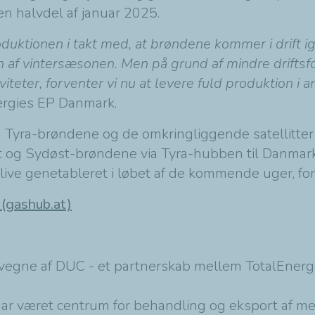
en halvdel af januar 2025.
uktionen i takt med, at brøndene kommer i drift igen
n af vintersæsonen. Men på grund af mindre driftsfo
eter, forventer vi nu at levere fuld produktion i a
nergies EP Danmark.
yra-brøndene og de omkringliggende satellitter v
Øst og Sydøst-brøndene via Tyra-hubben til Danma
blive genetableret i løbet af de kommende uger, for
 (gashub.at)
å vegne af DUC - et partnerskab mellem TotalEnerg
har været centrum for behandling og eksport af me