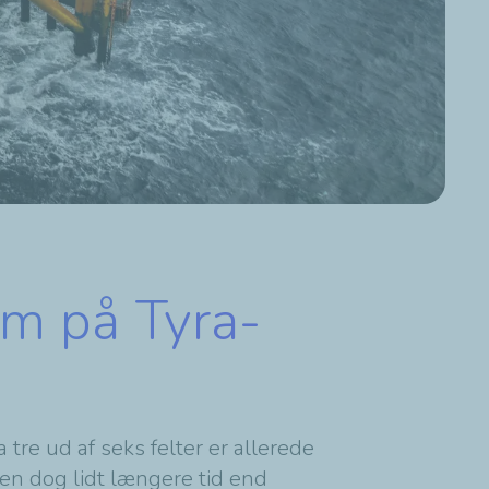
rem på Tyra-
tre ud af seks felter er allerede
ten dog lidt længere tid end