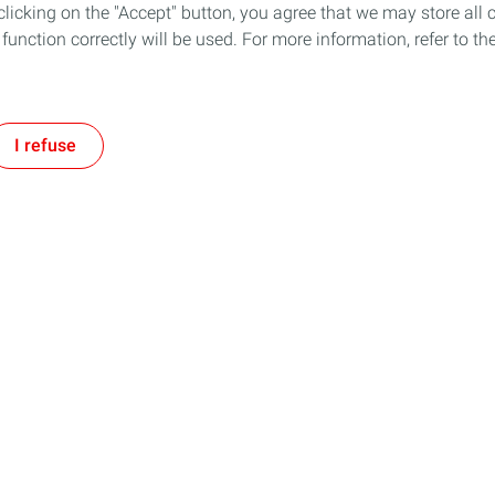
icking on the "Accept" button, you agree that we may store all co
o function correctly will be used. For more information, refer to 
I refuse
How we work
 Conditions of Use
Personal Data and Cookies Policy
Privacy & Ethics
Ac
TotalEnergies 2026