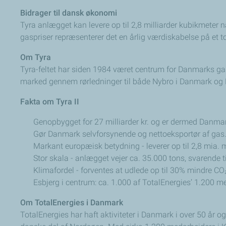
Bidrager til dansk økonomi
Tyra anlægget kan levere op til 2,8 milliarder kubikmete
gaspriser repræsenterer det en årlig værdiskabelse på et 
Om Tyra
Tyra-feltet har siden 1984 været centrum for Danmarks gasp
marked gennem rørledninger til både Nybro i Danmark og D
Fakta om Tyra II
Genopbygget for 27 milliarder kr. og er dermed Danmar
Gør Danmark selvforsynende og nettoeksportør af gas
Markant europæisk betydning - leverer op til 2,8 mia. 
Stor skala - anlægget vejer ca. 35.000 tons, svarende ti
Klimafordel - forventes at udlede op til 30% mindre CO₂
Esbjerg i centrum: ca. 1.000 af TotalEnergies’ 1.200 me
Om TotalEnergies i Danmark
TotalEnergies har haft aktiviteter i Danmark i over 50 år o