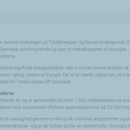
kerer dermed slutningen på TotalEnergies’ og Dansk Undergrund
Danmark selvforsynende og igen til nettoeksportør af naturgas - 
kederne.
 betydningsfulde energiprojekter. Når vi nu kan levere dobbelt 
julene i gang i resten af Europa. Det er et stærkt signal om, at 
rektør for TotalEnergies EP Danmark.
eltårne
iarder kr. og er gennemført af cirka 1.500 medarbejdere og lever
rdens mest avancerede offshore-gasinstallationer på 35.000 tons, h
et til virkelighed gennem omkring 46 millioner arbejdstimer og en
erdensklasse - og at de fortsat spiller en central rolle i Europas