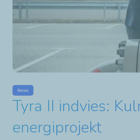
News
Tyra II indvies: K
energiprojekt