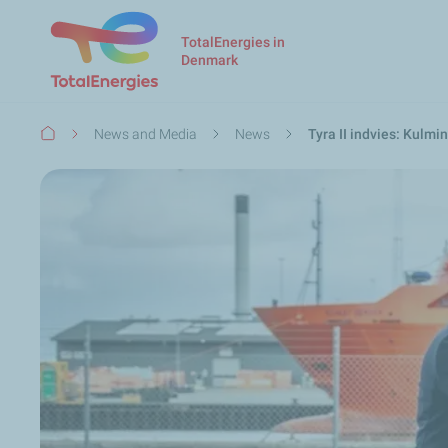
TotalEnergies in
Denmark
Breadcrumb
News and Media
News
Tyra II indvies: Kulm