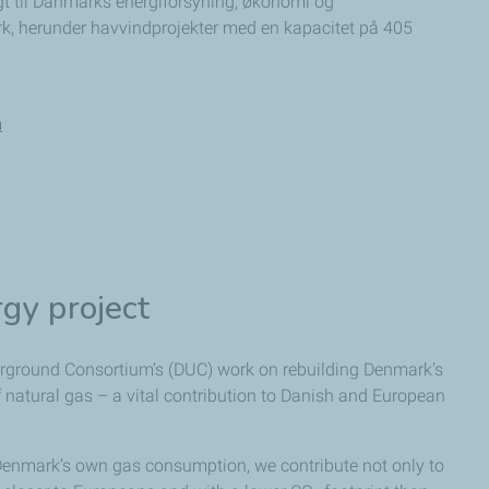
t til Danmarks energiforsyning, økonomi og
rk, herunder havvindprojekter med en kapacitet på 405
m
gy project
derground Consortium’s (DUC) work on rebuilding Denmark’s
of natural gas – a vital contribution to Danish and European
ce Denmark’s own gas consumption, we contribute not only to