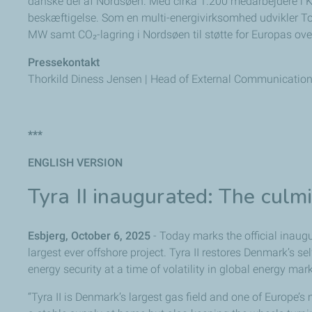
danske del af Nordsøen. Med cirka 1.200 medarbejdere i 
beskæftigelse. Som en multi-energivirksomhed udvikler To
MW samt CO₂-lagring i Nordsøen til støtte for Europas ov
Pressekontakt
Thorkild Diness Jensen | Head of External Communication
***
ENGLISH VERSION
Tyra II inaugurated: The culm
Esbjerg, October 6, 2025
- Today marks the official inaug
largest ever offshore project. Tyra II restores Denmark’s s
energy security at a time of volatility in global energy mar
“Tyra II is Denmark’s largest gas field and one of Europe’