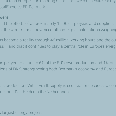
g across Europe. It is a strong signal that we can secure energ
TotalEnergies EP Denmark.
owers
and the efforts of approximately 1,500 employees and suppliers, 
 of the world’s most advanced offshore gas installations weighing
as become a reality through 46 million working hours and the out
ass – and that it continues to play a central role in Europe’s ener
 gas per year – equal to 6% of the EU’s own production and 1% of 
illions of DKK, strengthening both Denmark’s economy and Europe
gas production. With Tyra II, supply is secured for decades to 
rk and Den Helder in the Netherlands.
 largest energy project.