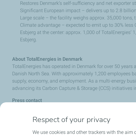
Restores Denmark’s self-sufficiency and net exporter st
Significant European impact – delivers up to 2.8 bill
Large scale – the facility weighs approx. 35,000 tons, 
Climate advantage – expected to emit up to 30% less CO
Esbjerg at the center: approx. 1,000 of TotalEnergies’
Esbjerg.
About TotalEnergies in Denmark
TotalEnergies has operated in Denmark for over 50 years a
Danish North Sea. With approximately 1,200 employees ba
supply, economy, and employment. As a multi-energy busine
advancing its Carbon Capture & Storage (CCS) initiatives i
Press contact
Thorkild Diness Jensen | Head of External Communication
Respect of your privacy
We use cookies and other trackers with the aim 