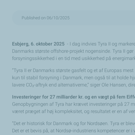
Published on 06/10/2025
Esbjerg, 6. oktober 2025
- I dag indvies Tyra II og mar
Danmarks største offshore-projekt nogensinde. Tyra II gør 
forsyningssikkerhed i en tid med usikkerhed på energimar
”Tyra II er Danmarks største gasfelt og et af Europas mest
kun til stabil forsyning i Danmark, men også til at holde h
lavere CO₂-aftryk end alternativerne,” siger Ole Hansen, di
Investeringer for 27 milliarder kr. og en vægt på fem Eiff
Genopbygningen af Tyra har krævet investeringer på 27 mill
været præget af høj kompleksitet, og resultatet er en af ve
”Det er historisk for Danmark og for Nordsøen. Tyra er blev
Det er et bevis på, at Nordsø-industriens kompetencer er i v