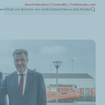
News
Publications
Contact
En
TotalEnergies.com
are
What we do
How we work
Careers
News and Media
Search