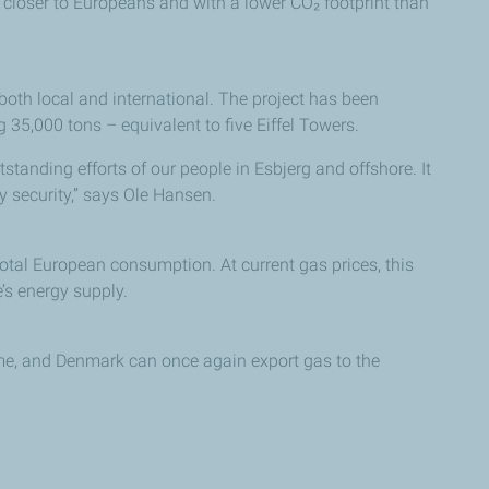
y closer to Europeans and with a lower CO₂ footprint than
both local and international. The project has been
 35,000 tons – equivalent to five Eiffel Towers.
standing efforts of our people in Esbjerg and offshore. It
gy security,” says Ole Hansen.
total European consumption. At current gas prices, this
’s energy supply.
come, and Denmark can once again export gas to the