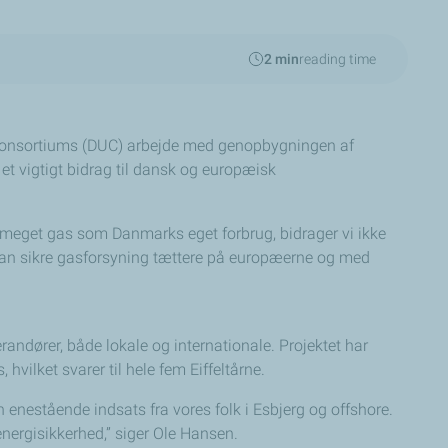
2 min
reading time
s Consortiums (DUC) arbejde med genopbygningen af
et vigtigt bidrag til dansk og europæisk
så meget gas som Danmarks eget forbrug, bidrager vi ikke
vi kan sikre gasforsyning tættere på europæerne og med
andører, både lokale og internationale. Projektet har
vilket svarer til hele fem Eiffeltårne.
 enestående indsats fra vores folk i Esbjerg og offshore.
 energisikkerhed,” siger Ole Hansen.