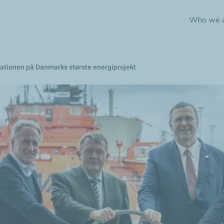
Skip
Who we 
to
main
content
inationen på Danmarks største energiprojekt