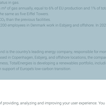
atus in gas.
ion m³ of gas annually, equal to 6% of EU production and 1% of t
the same as five Eiffel Towers.
₂ than the previous facilities.
 1,200 employees in Denmark work in Esbjerg and offshore. In 20
nd is the country’s leading energy company, responsible for mor
sed in Copenhagen, Esbjerg, and offshore locations, the compan
ss, TotalEnergies is developing a renewables portfolio, includ
n support of Europe’s low-carbon transition.
s | +45 20 20 42 36 |
thorkild-diness.jensen@totalenergies.co
of providing, analyzing and improving your user experience. You