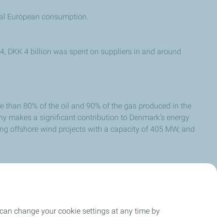
otal European consumption.
24, DKK 4 billion was spent on suppliers in and around
e than 80% of the oil and 90% of the gas produced in the
y makes a significant contribution to Denmark’s energy
ing offshore wind projects with a capacity of 405 MW, and
m
 can change your cookie settings at any time by