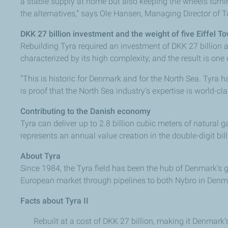
a stable supply at home but also keeping the wheels turnin
the alternatives,” says Ole Hansen, Managing Director of 
DKK 27 billion investment and the weight of five Eiffel T
Rebuilding Tyra required an investment of DKK 27 billion 
characterized by its high complexity, and the result is one
“This is historic for Denmark and for the North Sea. Tyra h
is proof that the North Sea industry’s expertise is world-cl
Contributing to the Danish economy
Tyra can deliver up to 2.8 billion cubic meters of natural
represents an annual value creation in the double-digit b
About Tyra
Since 1984, the Tyra field has been the hub of Denmark’s 
European market through pipelines to both Nybro in Denma
Facts about Tyra II
Rebuilt at a cost of DKK 27 billion, making it Denmark’s