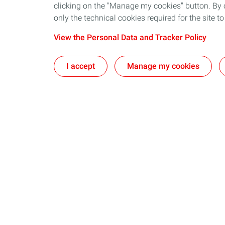
clicking on the "Manage my cookies" button. By cl
only the technical cookies required for the site t
View the Personal Data and Tracker Policy
I accept
Manage my cookies
Who we are
What we do
General Terms and