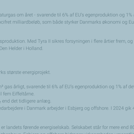
r naturgas om året - svarende til 6% af EU’s egenproduktion og 
tocifret milliardbeløb, som både styrker Danmarks økonomi og E
roduktion. Med Tyra II sikres forsyningen i flere årtier frem, o
en Helder i Holland.
ks største energiprojekt.
.
m³ gas årligt, svarende til 6% af EU’s egenproduktion og 1% af 
l fem Eiffeltårne.
 end det tidligere anlæg.
darbejdere i Danmark arbejder i Esbjerg og offshore. I 2024 gik 4 
g er landets førende energiselskab. Selskabet står for mere end 8