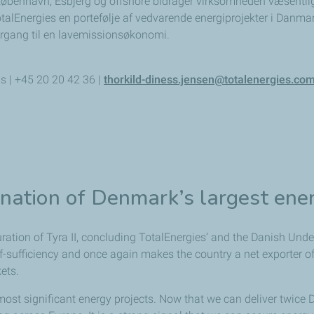
København, Esbjerg og offshore bidrager virksomheden væsentlig
talEnergies en portefølje af vedvarende energiprojekter i Danma
ergang til en lavemissionsøkonomi.
s | +45 20 20 42 36 |
thorkild-diness.jensen@totalenergies.co
ination of Denmark’s largest ener
uration of Tyra II, concluding TotalEnergies’ and the Danish Un
elf-sufficiency and once again makes the country a net exporter 
kets.
s most significant energy projects. Now that we can deliver twi