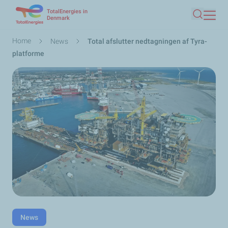
TotalEnergies in
Skip
Denmark
Search
to
main
Breadcrumb
Home
News
Total afslutter nedtagningen af Tyra-
content
platforme
News