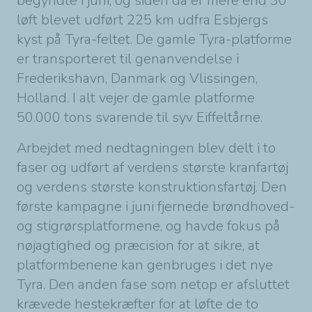
begyndte i juni, og siden da er mere end 30
løft blevet udført 225 km udfra Esbjergs
kyst på Tyra-feltet. De gamle Tyra-platforme
er transporteret til genanvendelse i
Frederikshavn, Danmark og Vlissingen,
Holland. I alt vejer de gamle platforme
50.000 tons svarende til syv Eiffeltårne.
Arbejdet med nedtagningen blev delt i to
faser og udført af verdens største kranfartøj
og verdens største konstruktionsfartøj. Den
første kampagne i juni fjernede brøndhoved-
og stigrørsplatformene, og havde fokus på
nøjagtighed og præcision for at sikre, at
platformbenene kan genbruges i det nye
Tyra. Den anden fase som netop er afsluttet
krævede hestekræfter for at løfte de to