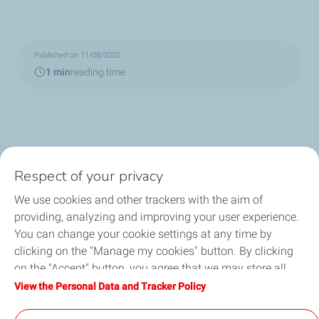
Published on 11/08/2020
1 min
reading time
Respect of your privacy
We use cookies and other trackers with the aim of
Who we are
providing, analyzing and improving your user experience.
You can change your cookie settings at any time by
What we do
clicking on the "Manage my cookies" button. By clicking
on the "Accept" button, you agree that we may store all
How we work
cookies on your device. If you click on "Decline", only the
View the Personal Data and Tracker Policy
technical cookies required for the site to function correctly
Careers