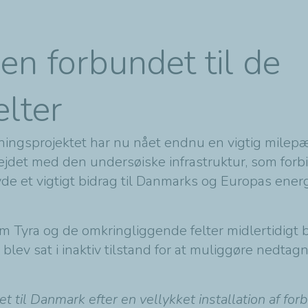
en forbundet til de
lter
ngsprojektet har nu nået endnu en vigtig milepæl
bejdet med den undersøiske infrastruktur, som for
yde et vigtigt bidrag til Danmarks og Europas ene
yra og de omkringliggende felter midlertidigt bl
blev sat i inaktiv tilstand for at muliggøre nedtag
t til Danmark efter en vellykket installation af for