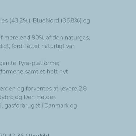
gies (43,2%), BlueNord (36,8%) og
 af mere end 90% af den naturgas,
, fordi feltet naturligt var
gamle Tyra-platforme;
formene samt et helt nyt
verden og forventes at levere 2,8
 Nybro og Den Helder.
il gasforbruget i Danmark og
 20 42 36 /
thorkild-