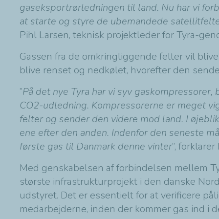
gaseksportrørledningen til land. Nu har vi forb
at starte og styre de ubemandede satellitfelte
Pihl Larsen, teknisk projektleder for Tyra-g
Gassen fra de omkringliggende felter vil bliv
blive renset og nedkølet, hvorefter den sen
”
På det nye Tyra har vi syv gaskompressorer, ba
CO2-udledning. Kompressorerne er meget vigti
felter og sender den videre mod land. I øjebl
ene efter den anden. Indenfor den seneste må
første gas til Danmark denne vinter
”, forklare
Med genskabelsen af forbindelsen mellem Tyr
største infrastrukturprojekt i den danske Nords
udstyret. Det er essentielt for at verificere p
medarbejderne, inden der kommer gas ind i de