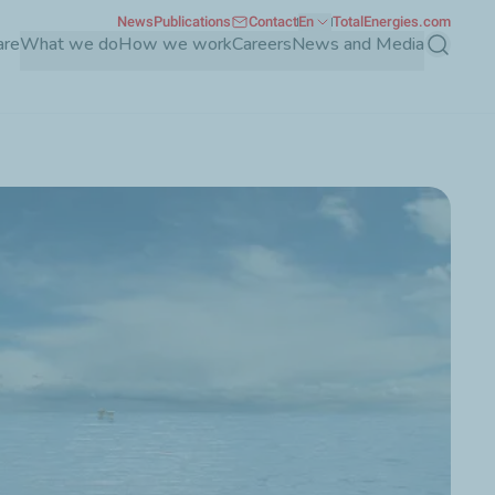
News
Publications
Contact
En
TotalEnergies.com
are
What we do
How we work
Careers
News and Media
Search