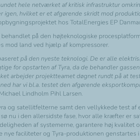
undet hele netværket af kritisk infrastruktur omkring
r igen, hvilket er et afgørende skridt mod produkti
enopbygningsprojektet hos TotalEnergies EP Danmar
e behandlet på den højteknologiske procesplatform
des mod land ved hjælp af kompressorer.
seret på den nyeste teknologi. De er alle elektrisk
ge for opstarten af Tyra, da de behandler gassen
ikket arbejder projektteamet døgnet rundt på at te
ned har vi bl.a. testet den afgørende eksportkomp
r Michael Lindholm Pihl Larsen.
a og satellitfelterne samt den vellykkede test af
ø nu i den allersidste fase, hvor alle kræfter er sa
ålideligheden af systemerne, garantere høj kvalitet 
 nye faciliteter og Tyra-produktionen genstartes