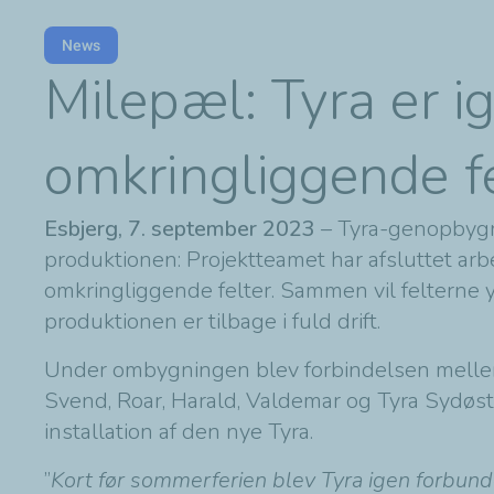
News
Milepæl: Tyra er ig
omkringliggende fe
Esbjerg, 7. september 2023
– Tyra-genopbygni
produktionen: Projektteamet har afsluttet ar
omkringliggende felter. Sammen vil felterne 
produktionen er tilbage i fuld drift.
Under ombygningen blev forbindelsen mellem T
Svend, Roar, Harald, Valdemar og Tyra Sydøst 
installation af den nye Tyra.
”
Kort før sommerferien blev Tyra igen forbunde