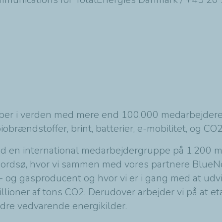
skaber i verden med mere end 100.000 medarbejde
d, biobrændstoffer, brint, batterier, e-mobilitet, og 
ed en international medarbejdergruppe på 1.200
 Nordsø, hvor vi sammen med vores partnere Blue
og gasproducent og hvor vi er i gang med at udvi
llioner af tons CO2. Derudover arbejder vi på at et
andre vedvarende energikilder.