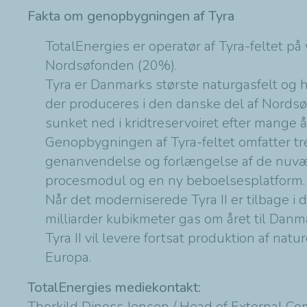
Fakta om genopbygningen af Tyra
TotalEnergies er operatør af Tyra-feltet 
Nordsøfonden (20%).
Tyra er Danmarks største naturgasfelt og 
der produceres i den danske del af Nordsøe
sunket ned i kridtreservoiret efter mange 
Genopbygningen af Tyra-feltet omfatter t
genanvendelse og forlængelse af de nuvæ
procesmodul og en ny beboelsesplatform
Når det moderniserede Tyra II er tilbage i 
milliarder kubikmeter gas om året til Da
Tyra II vil levere fortsat produktion af 
Europa.
TotalEnergies mediekontakt:
Thorkild Diness Jensen / Head of External C