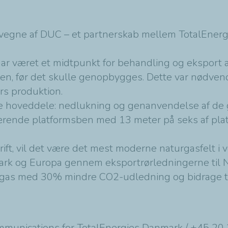
på vegne af DUC – et partnerskab mellem TotalEner
har været et midtpunkt for behandling og eksport
n, før det skulle genopbygges. Dette var nødvendigt
års produktion.
re hoveddele: nedlukning og genanvendelse af de 
rende platformsben med 13 meter på seks af plat
.
drift, vil det være det mest moderne naturgasfelt i 
nmark og Europa gennem eksportrørledningerne til
naturgas med 30% mindre CO2-udledning og bidrage t
ommunications for TotalEnergies Danmark / +45 20