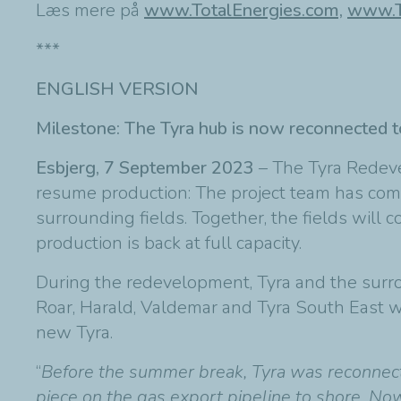
Læs mere på
www.TotalEnergies.com,
www.T
***
ENGLISH VERSION
Milestone: The Tyra hub is now reconnected t
Esbjerg, 7 September 2023
– The Tyra Redev
resume production: The project team has comp
surrounding fields. Together, the fields will
production is back at full capacity.
During the redevelopment, Tyra and the surro
Roar, Harald, Valdemar and Tyra South East we
new Tyra.
“
Before the summer break, Tyra was reconnected
piece on the gas export pipeline to shore. Now, 