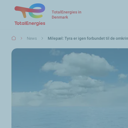
TotalEnergies in
Denmark
Breadcrumb
News
Milepæl: Tyra er igen forbundet til de omkri