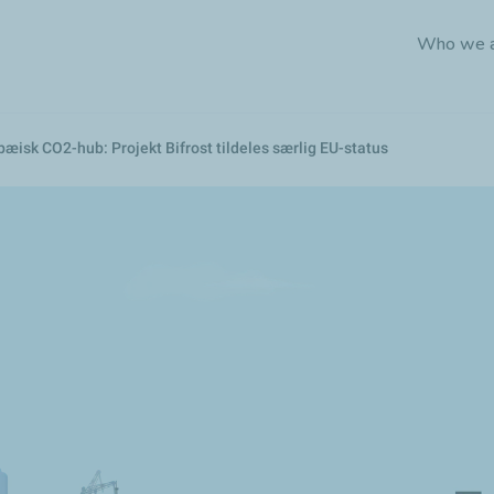
Skip
Who we 
to
main
content
opæisk CO2-hub: Projekt Bifrost tildeles særlig EU-status