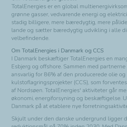
TotalEnergies er en global multienergivirkso
grønne gasser, vedvarende energi og elektrici
stadig billigere, mere bæredygtig, mere pålid
lande og sætter bæredygtig udvikling i alle di
velbefindende.
Om TotalEnergies i Danmark og CCS
I Danmark beskæftiger TotalEnergies en mangf
Esbjerg og offshore. Sammen med partnerne 
ansvarlig for 86% af den producerede olie og 
kulstoflagringsprojekter (CCS), som forventes 
af Nordsøen. TotalEnergies' aktiviteter går m
økonomi, energiforsyning og beskæftigelse. Ud
Danmark på at etablere nye forretningsaktivi
Skjult under den danske undergrund ligger der
reduktionsmål på 70% inden 2030. Med Danma