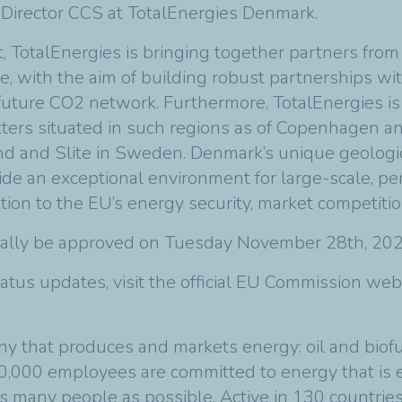
Director CCS at TotalEnergies Denmark.
ct, TotalEnergies is bringing together partners fro
e, with the aim of building robust partnerships wit
e future CO2 network. Furthermore, TotalEnergies is
itters situated in such regions as of Copenhagen a
d and Slite in Sweden. Denmark’s unique geologic
rovide an exceptional environment for large-scale, 
tion to the EU’s energy security, market competitio
fficially be approved on Tuesday November 28th, 20
atus updates, visit the official EU Commission we
ny that produces and markets energy: oil and biofu
00,000 employees are committed to energy that is 
as many people as possible. Active in 130 countrie