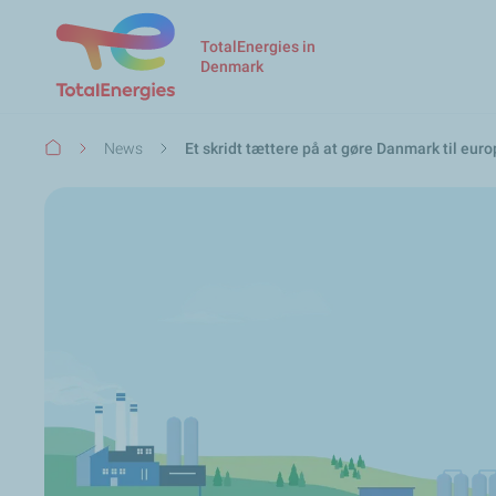
TotalEnergies in
Denmark
Breadcrumb
News
Et skridt tættere på at gøre Danmark til eur