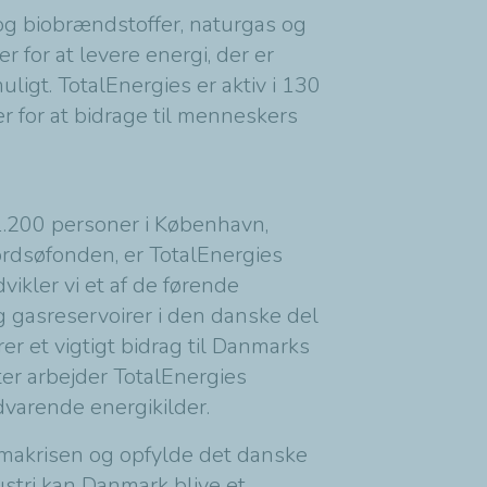
og biobrændstoffer, naturgas og
for at levere energi, der er
igt. TotalEnergies er aktiv i 130
er for at bidrage til menneskers
1.200 personer i København,
rdsøfonden, er TotalEnergies
ikler vi et af de førende
og gasreservoirer i den danske del
r et vigtigt bidrag til Danmarks
ter arbejder TotalEnergies
vedvarende energikilder.
limakrisen og opfylde det danske
tri kan Danmark blive et