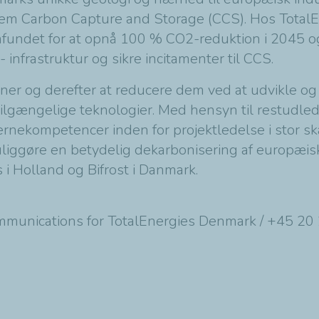
m Carbon Capture and Storage (CCS). Hos TotalEne
mfundet for at opnå 100 % CO2-reduktion i 2045 
 - infrastruktur og sikre incitamenter til CCS.
oner og derefter at reducere dem ved at udvikle o
 tilgængelige teknologier. Med hensyn til restudled
 kernekompetencer inden for projektledelse i stor 
 muliggøre en betydelig dekarbonisering af europ
 i Holland og Bifrost i Danmark.
ommunications for TotalEnergies Denmark / +45 20 