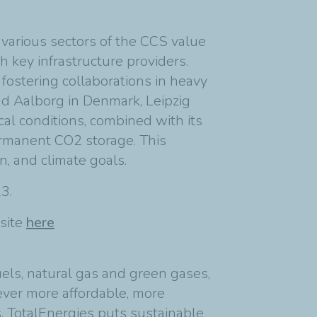
m various sectors of the CCS value
h key infrastructure providers.
 fostering collaborations in heavy
nd Aalborg in Denmark, Leipzig
al conditions, combined with its
permanent CO2 storage. This
n, and climate goals.
23.
bsite
here
els, natural gas and green gases,
ever more affordable, more
s, TotalEnergies puts sustainable