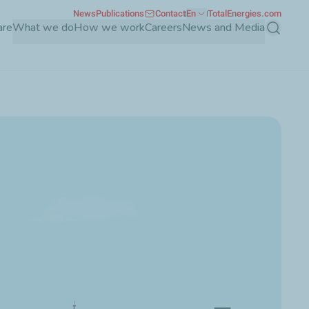
News
Publications
Contact
En
TotalEnergies.com
are
What we do
How we work
Careers
News and Media
Search