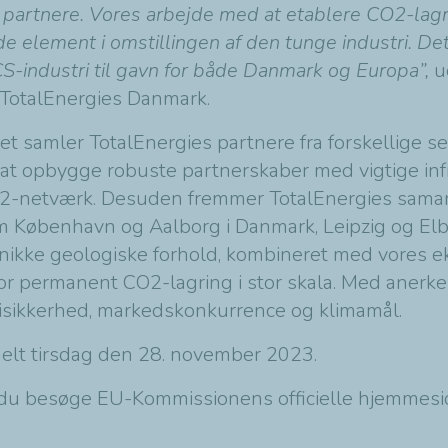
 partnere. Vores arbejde med at etablere CO2-lagr
element i omstillingen af den tunge industri. Det e
CS-industri til gavn for både Danmark og Europa”,
u
 TotalEnergies Danmark.
et samler TotalEnergies partnere fra forskellige 
 at opbygge robuste partnerskaber med vigtige inf
 CO2-netværk. Desuden fremmer TotalEnergies samar
om København og Aalborg i Danmark, Leipzig og El
nikke geologiske forhold, kombineret med vores ek
 for permanent CO2-lagring i stor skala. Med aner
gisikkerhed, markedskonkurrence og klimamål.
rmelt tirsdag den 28. november 2023.
n du besøge EU-Kommissionens officielle hjemmes