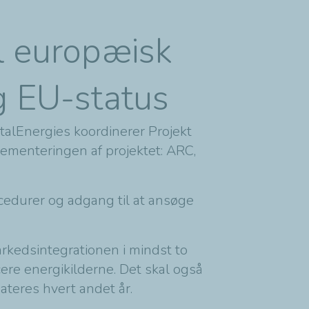
il europæisk
ig EU-status
talEnergies koordinerer Projekt
lementeringen af projektet: ARC,
ocedurer og adgang til at ansøge
rkedsintegrationen i mindst to
re energikilderne. Det skal også
dateres hvert andet år.