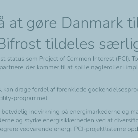
på at gøre Danmark t
ifrost tildeles særl
st status som Project of Common Interest (PCI). To
artnere, der kommer til at spille nøgleroller i imp
us, kan drage fordel af forenklede godkendelsespr
cility-programmet.
en betydelig indvirkning på energimarkederne og ma
ne og styrke energisikkerheden ved at diversifice
ntegrere vedvarende energi. PCI-projektlisterne op