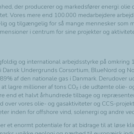
mhed, der producerer og markedsfører energi: olie 
tet. Vores mere end 100.000 medarbejdere arbejder 
elig og tilgængelig for så mange mennesker som mul
mensioner i centrum for sine projekter og aktivitet
oldig og international arbejdsstyrke på omkring 
i Dansk Undergrunds Corsortium, BlueNord og No
89% af den nationale gas i Danmark. Derudover udv
at lagre millioner af tons CO₂ i de udtømte olie- 
ere end et halvt århundrede tilbage og repræsentere
 over vores olie- og gasaktiviteter og CCS-projek
teter inden for offshore vind, solenergi og andre 
 et enormt potentiale for at bidrage til at løse k
rks unikke geologi og nærhed til europæisk indus