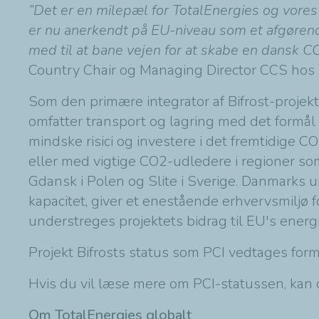
”Det er en milepæl for TotalEnergies og vores
er nu anerkendt på EU-niveau som et afgørende 
med til at bane vejen for at skabe en dansk C
Country Chair og Managing Director CCS hos
Som den primære integrator af Bifrost-projekt
omfatter transport og lagring med det formål
mindske risici og investere i det fremtidige
eller med vigtige CO2-udledere i regioner s
Gdansk i Polen og Slite i Sverige. Danmarks u
kapacitet, giver et enestående erhvervsmiljø
understreges projektets bidrag til EU's ener
Projekt Bifrosts status som PCI vedtages fo
Hvis du vil læse mere om PCI-statussen, ka
Om TotalEnergies globalt