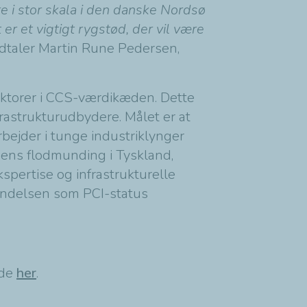
e i stor skala i den danske Nordsø
r et vigtigt rygstød, der vil være
dtaler Martin Rune Pedersen,
sektorer i CCS-værdikæden. Dette
rastrukturudbydere. Målet er at
bejder i tunge industriklynger
bens flodmunding i Tyskland,
spertise og infrastrukturelle
kendelsen som PCI-status
ide
her
.