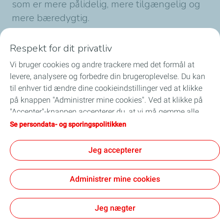
som er mere pålidelig, mere tilgængelig og
mere bæredygtig.
Med aktiviteter i cirka 120 lande har
Respekt for dit privatliv
TotalEnergies bæredygtighed i centrum for
Vi bruger cookies og andre trackere med det formål at
sin strategi, sine projekter og sine aktiviteter.
levere, analysere og forbedre din brugeroplevelse. Du kan
til enhver tid ændre dine cookieindstillinger ved at klikke
på knappen "Administrer mine cookies". Ved at klikke på
Udgivet den 27/05/2026
"Accepter"-knappen accepterer du, at vi må gemme alle
1 min
læsetid
cookies på din enhed. Hvis du klikker på "Afvis", vil kun de
Se persondata- og sporingspolitikken
tekniske cookies, der kræves for at siden kan fungere
korrekt, blive brugt. For yderligere oplysninger henvises til
Jeg accepterer
siden "Persondata og sporingspolitik".
Administrer mine cookies
Cookies
Jeg nægter