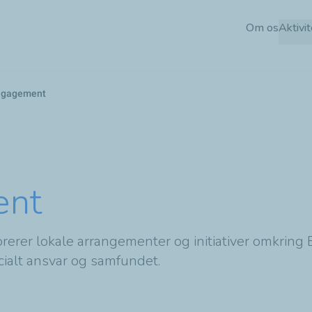
Skip
Om os
Aktivit
to
main
content
engagement
ent
rerer lokale arrangementer og initiativer omkrin
ocialt ansvar og samfundet.