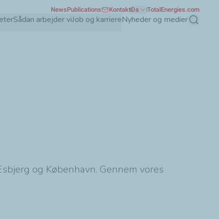
News
Publications
Kontakt
Da
TotalEnergies.com
eter
Sådan arbejder vi
Job og karriere
Nyheder og medier
Søg
g Esbjerg og København. Gennem vores