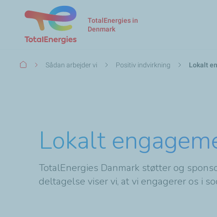
TotalEnergies in
Denmark
Breadcrumb
Sådan arbejder vi
Positiv indvirkning
Lokalt 
Lokalt engagem
TotalEnergies Danmark støtter og sponso
deltagelse viser vi, at vi engagerer os i s