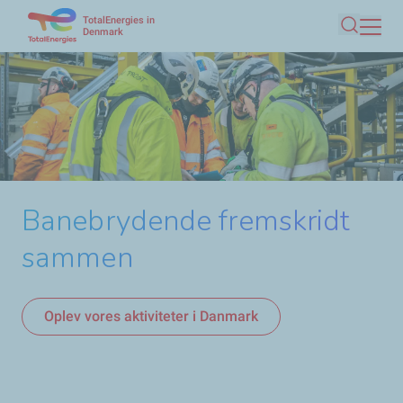
TotalEnergies in
Skip
Denmark
Søg
to
main
content
Energy Outlook 2024
Banebrydende fremskridt
Impact stories
sammen
Fremtidens energiløsninger
Oplev historierne om vores medarbejdere
Carbon Capture and
Oplev vores aktiviteter i Danmark
Storage