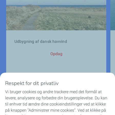
Udbygning af dansk havvind
Opdag
Respekt for dit privatliv
Vi bruger cookies og andre trackere med det formål at
levere, analysere og forbedre din brugeroplevelse. Du kan
til enhver tid ændre dine cookieindstillinger ved at klikke
på knappen "Administrer mine cookies". Ved at klikke på
Forrige slide
Næste sl