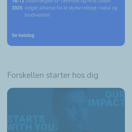
18/12
TotalEnergies EP Denmark og HUB Ocean
2025
indgår alliance for at styrke indsigt i natur og
biodiversitet
Se katalog
Forskellen starter hos dig