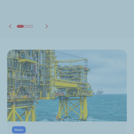
Discover TotalEnergies' CCS projects
News